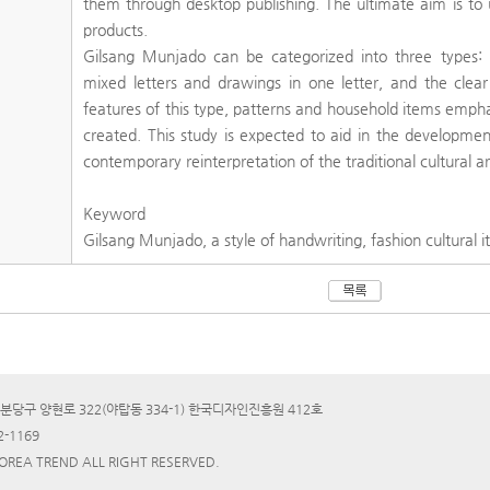
them through desktop publishing. The ultimate aim is to 
products.
Gilsang Munjado can be categorized into three types: 
mixed letters and drawings in one letter, and the clear 
features of this type, patterns and household items empha
created. This study is expected to aid in the developme
contemporary reinterpretation of the traditional cultural 
Keyword
Gilsang Munjado, a style of handwriting, fashion cultural i
분당구 양현로 322(야탑동 334-1) 한국디자인진흥원 412호
2-1169
KOREA TREND ALL RIGHT RESERVED.