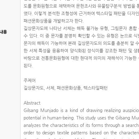
도를 문화원형으로 채택하여 문헌조사와 유물탐구분석 방법을 통
였다. 이렇게 분석한 조형성에 근거하여 텍스타일 패턴을 디자인
패션문화상품을 개발하고자 한다.
길상문자도에 나타난 서체는 해독 불가능 유형, 그림문자 혼합 
내용
수 있다. 이 중 문자를 분명히 확인할 수 있는 유형은 눈으로
문자의 해독이 가능하여 본래 길상문자도의 의도를 충분히 알 수
한 서체 특성을 응용하여 양식화된 장식미를 강조한 패턴 및 
바탕으로 전통문화원형에 대한 현대적 의미의 재해석이 가능한 
된다.
주제어
길상문자도, 서체, 패션문화상품, 텍스타일패턴
Abstract
Gilsang Munjado is a kind of drawing realizing auspici
potential in human-being. This study uses the Gilsang Mu
analyzes the characteristics of its forms through a search 
order to design textile patterns based on the characteri