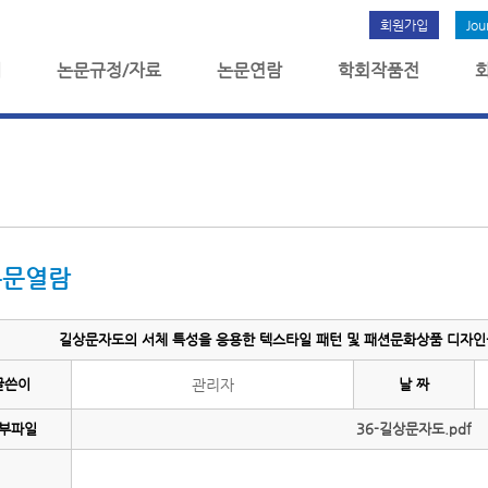
회원가입
Jou
개
논문규정/자료
논문연람
학회작품전
논문열람
길상문자도의 서체 특성을 응용한 텍스타일 패턴 및 패션문화상품 디자인-고
글쓴이
관리자
날 짜
부파일
36-길상문자도.pdf