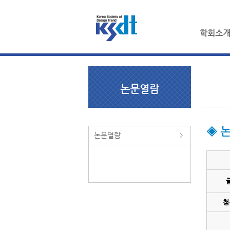
학회소
논문열람
◈ 
논문열람
첨