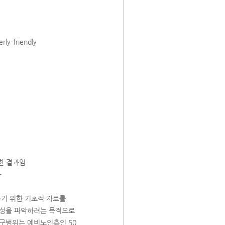
erly-friendly
의한 결과임
--
하기 위한 기초적 자료를
특성을 파악하려는 목적으로
연구범위는 예비노인층인 50