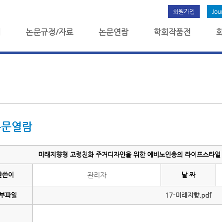
회원가입
Jou
개
논문규정/자료
논문연람
학회작품전
논문열람
미래지향형 고령친화 주거디자인을 위한 예비노인층의 라이프스타일 특
글쓴이
관리자
날 짜
부파일
17-미래지향.pdf