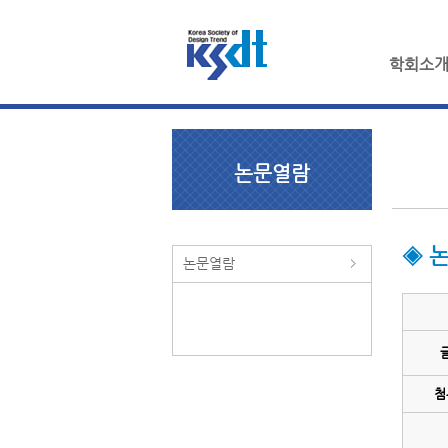
학회소
논문열람
◈ 
논문열람
첨