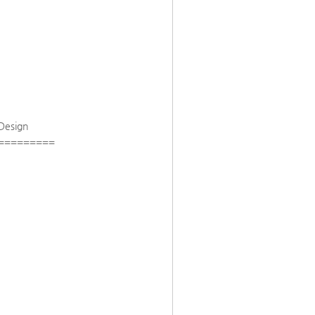
 Design
==========