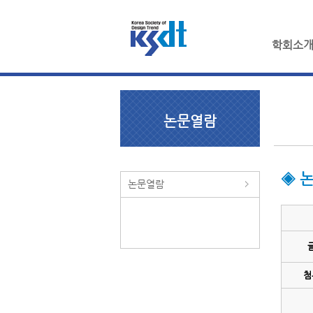
학회소
논문열람
◈ 
논문열람
첨