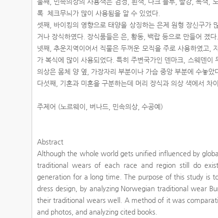
둘째, 민속의상의 사용색은 검정, 흰색, 다크 블루, 빨강, 녹색
록 체크무늬가 많이 사용됨을 알 수 있었다.
셋째, 바이킹의 영향으로 태양을 상징하는 은제 원형 장신구가 많다
거나 장식하였다. 장식품들은 은, 황동, 백랍 등으로 만들어 졌다
넷째, 추운지역이어서 직물은 두꺼운 모직을 주로 사용하였고, 자수
가 복식에 많이 사용되었다. 특히 주변국가인 덴마크, 스웨덴이
의상은 몸체 양 옆, 가장자리 부분이나 가슴 중앙 부분에 수놓았
다섯째, 기혼과 미혼을 구분하는데 머리 장식과 의상 색에서 차
주제어 (노르웨이, 버나드, 민속의상, 수공예)
Abstract
Although the whole world gets unified influenced by global
traditional wears of each race and region still do exis
generation for a long time. The purpose of this study is
dress design, by analyzing Norwegian traditional wear Bu
their traditional wears well. A method of it was comparat
and photos, and analyzing cited books.