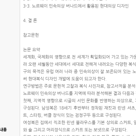
3-3. 노르웨이 민속의상 버나드에서 활용된 현대의상 디자인
4. 결 론
참고문헌
논문 요약
세계화, 국제화의 영향으로 전 세계가 획일화되어 가고 있는 가
라 오랜 세월동안 세대에서 세대로 전해져 내려오는 다양한 복식
구의 목적은 유럽 여러 나라 중 민속의상이 잘 보존되어 있는 노
써 현대복식 디자인 개발에 도움이 되고자 한다.
연구방법은 주로 문헌적 고찰과 복식 사진자료, 참고서적을 분
노르웨이 민속의상 버나드를 지역에 따라 분석해본 결과 다음과 
첫째, 지역적 영향으로 시골의 서민 문화를 반영하는 의상으로,
구성된다. 남성복은 18세기 후반부터 정착된 재킷과 린넨 셔츠,
트, 스타킹, 버클 장식이 있는 검정구두 등으로 구성된다.
여성복은 집에서 직조한 린넨 블라우스를 기본 상의로 스커트, 앞치
내용
와 숄 그리고 머리장식으로 스카프 또는 보넷으로 구성된다.