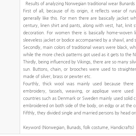
Results of analyzing Norwegian traditional wear Bunards a
First of all, because of its origin, it reflects wear of ru
generally like this. For men there are basically jacket w
century, linen shirt and pants, along with vest, hat, knit
decoration. For women there is basically home-woven lin
sleeveless jacket or bodice accompanied by a shawl, and 
Secondly, main colors of traditional wears were black, whi
while the more check patterns got used as it gets to the 
Thirdly, being influenced by Vikings, there are so many silv
sun. Buttons, chain, or brooches were used to straighte
made of silver, brass or pewter etc.
Fourthly, thick wool was mainly used because there 
embroidery, tassels, weaving, or applique were used 
countries such as Denmark or Sweden mainly used solid c
embroidered on both side of the body, on edgy or at the c
Fifthly, they divided single and married persons by head o
Keyword (Norwegian, Bunads, folk costume, Handicrafts)