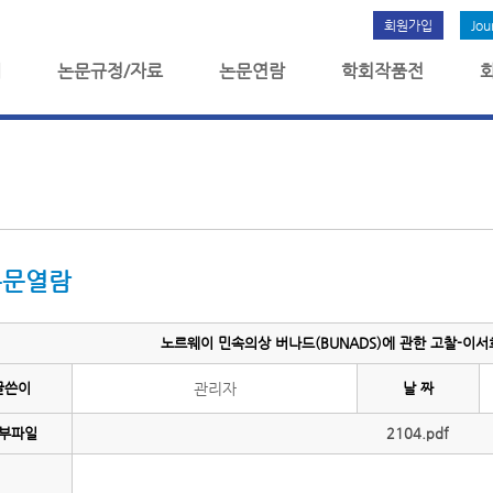
회원가입
Jou
개
논문규정/자료
논문연람
학회작품전
논문열람
노르웨이 민속의상 버나드(BUNADS)에 관한 고찰-이서희(
글쓴이
관리자
날 짜
부파일
2104.pdf