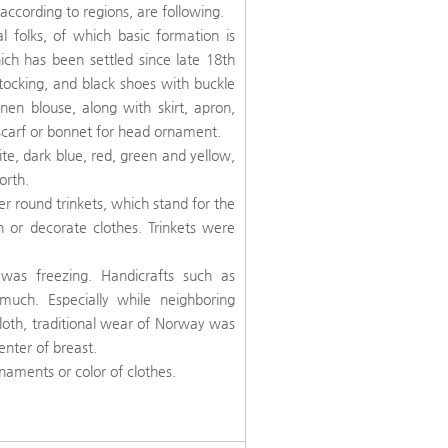
ccording to regions, are following.
ral folks, of which basic formation is
hich has been settled since late 18th
 stocking, and black shoes with buckle
en blouse, along with skirt, apron,
scarf or bonnet for head ornament.
te, dark blue, red, green and yellow,
North.
er round trinkets, which stand for the
n or decorate clothes. Trinkets were
was freezing. Handicrafts such as
much. Especially while neighboring
loth, traditional wear of Norway was
enter of breast.
rnaments or color of clothes.