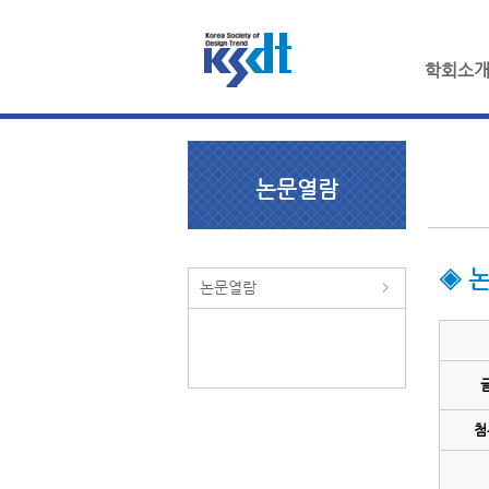
학회소
논문열람
◈ 
논문열람
첨