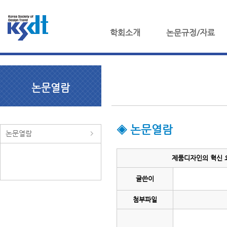
학회소개
논문규정/자료
논문열람
◈ 논문열람
논문열람
제품디자인의 혁신 요
글쓴이
첨부파일