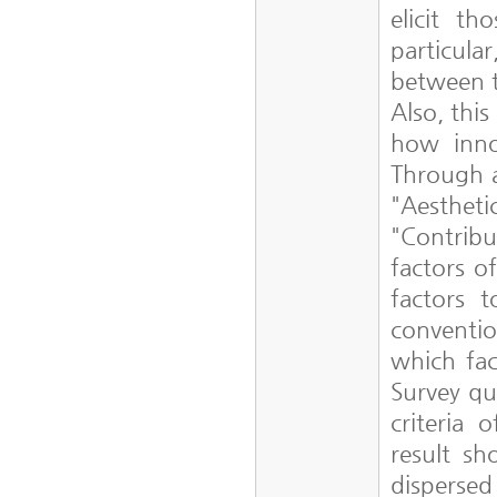
elicit th
particul
between t
Also, thi
how innov
Through a
"Aestheti
"Contrib
factors o
factors 
conventio
which fac
Survey qu
criteria 
result s
dispersed