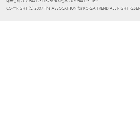
대표전화 : 070-4412-1167-8 팩스번호 : 070-4412-1169
COPYRIGHT (C) 2007 The ASSOCAITION for KOREA TREND ALL RIGHT RESE