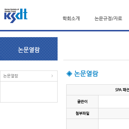
학회소개
논문규정/자료
논문열람
◈ 논문열람
논문열람
SPA 패
글쓴이
첨부파일