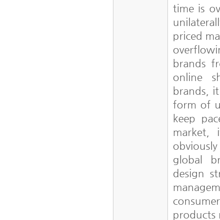
time is o
unilatera
priced ma
overflowi
brands f
online s
brands, i
form of u
keep pac
market, 
obviously
global b
design st
manageme
consumers
products 