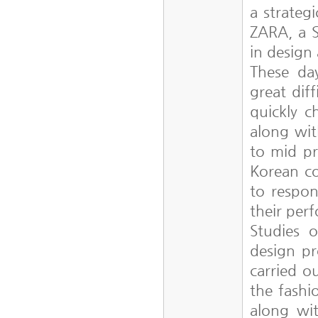
a strateg
ZARA, a 
in design
These da
great dif
quickly c
along wit
to mid pr
Korean co
to respond
their per
Studies o
design pr
carried o
the fashi
along wi