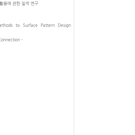
활용에 관한 질적 연구
Methods to Surface Pattern Design
Connection -