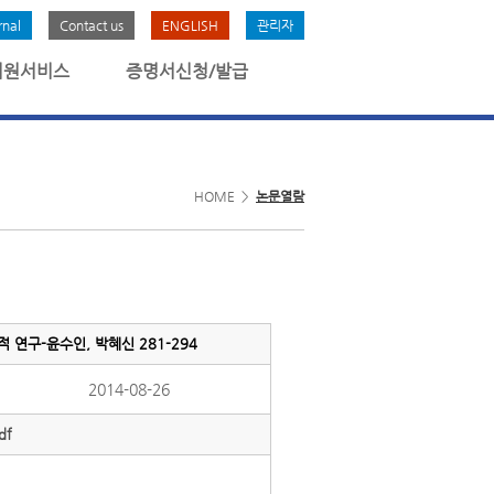
rnal
Contact us
ENGLISH
관리자
회원서비스
증명서신청/발급
HOME >
논문열람
연구-윤수인, 박혜신 281-294
2014-08-26
df