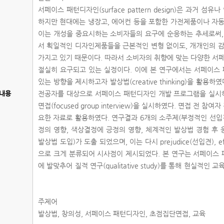
서페이스 패턴디자인(surface pattern design)은 과거 
하지만 현대에는 냉장고, 에어컨 등을 포함한 가전제품이나 자동
이는 개성을 중요시하는 소비자들의 요구에 순응하는 추세로써,
서 획일적인 디자인제품들을 근본적인 변형 없이도, 개개인의 감
가지고 있기 때문이다. 따라서 소비자의 취향에 맞는 다양한 
절실히 요구되고 있는 실정이다. 이에 본 연구에서는 서페이스 
있는 방향을 제시하고자 발상법(creative thinking)을 활용
내용
전공자를 대상으로 서페이스 패턴디자인 개발 프로그램을 실시
면접(focused group interview)을 실시하였다. 면접 전
요한 자료로 활용하였다. 연구결과 6개의 소주제(부정적인 선입
정의 영향, 색상결정에 긍정의 영향, 체계적인 발상법 경험 후 
발상법 도입)가 도출 되었으며, 이는 다시 prejudice(선입견), effe
으로 크게 분류되어 시사점이 제시되었다. 본 연구는 서페이스
에 발맞추어 질적 연구(qualitative study)를 통해 현실적
주제어
발상법, 창의성, 서페이스 패턴디자인, 초점집단면접, 교육