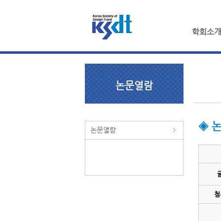
학회소
논문열람
◈ 
논문열람
첨