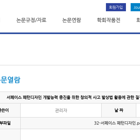
회원가입
Jou
개
논문규정/자료
논문연람
학회작품전
논문열람
서페이스 패턴디자인 개발능력 증진을 위한 창의적 사고 발상법 활용에 관한 질적 
글쓴이
관리자
날 짜
부파일
32-서페이스 패턴디자인.p