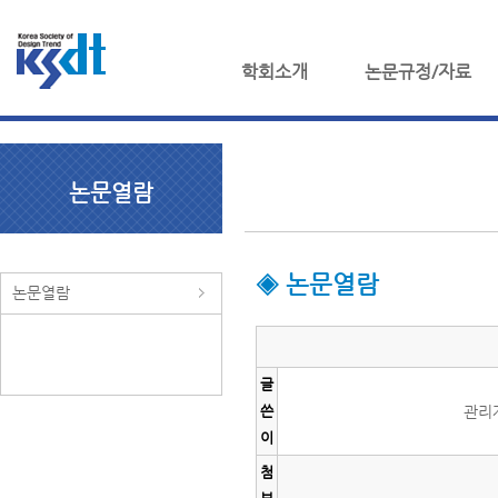
학회소개
논문규정/자료
논문열람
◈ 논문열람
논문열람
글
쓴
관리
이
첨