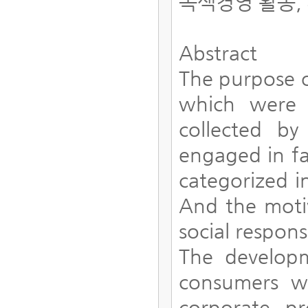
녹색경영 활동,
Abstract
The purpose o
which were 
collected by
engaged in fa
categorized 
And the motiv
social respons
The develop
consumers we
corporate p