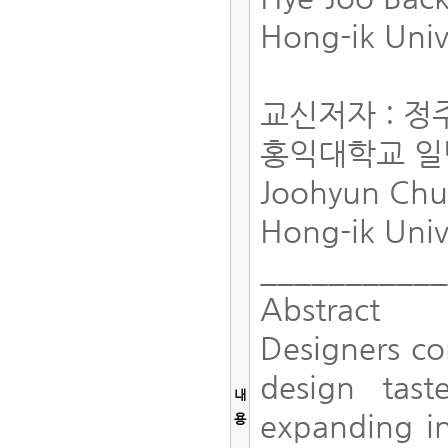
Hong-ik Univ
교신저자 : 
홍익대학교 일
Joohyun Ch
Hong-ik Univ
__________
Abstract
Designers co
design tast
내
expanding in
용