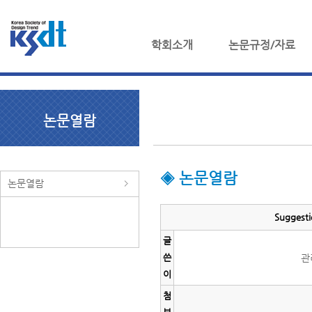
학회소개
논문규정/자료
논문열람
◈ 논문열람
논문열람
Suggesti
글
쓴
관
이
첨