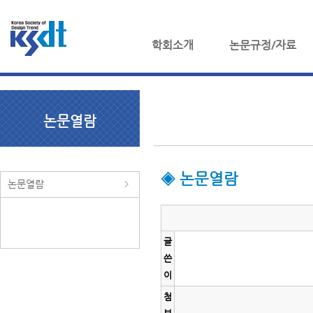
학회소개
논문규정/자료
논문열람
◈ 논문열람
논문열람
글
쓴
이
첨