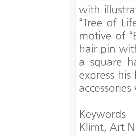
with illust
“Tree of Li
motive of “
hair pin wit
a square h
express his 
accessories 
Keywords
Klimt, Art 