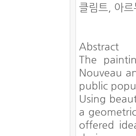
클림트, 아
Abstract
The painti
Nouveau and
public popu
Using beauti
a geometric
offered ide