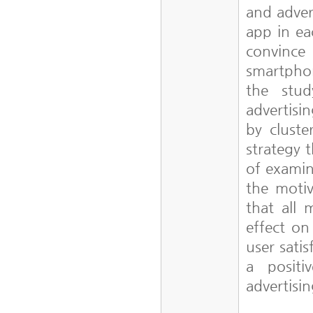
and adver
app in ea
convince 
smartpho
the stu
advertisi
by cluste
strategy t
of examin
the moti
that all 
effect on
user sati
a posit
advertisi