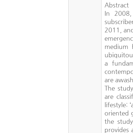
Abstract
In 2008,
subscribe
2011, and
emergenc
medium h
ubiquitou
a fundam
contempo
are awash
The study
are class
lifestyle:
oriented 
the stud
provides 