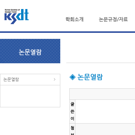
학회소개
논문규정/자료
논문열람
◈ 논문열람
논문열람
글
쓴
이
첨