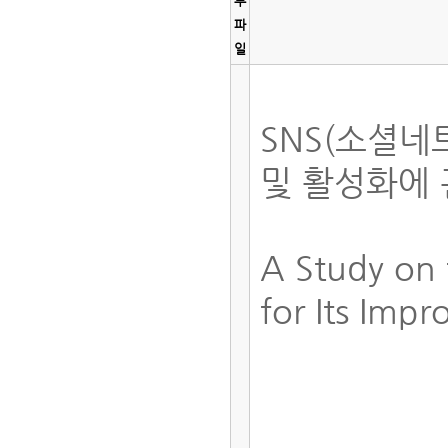
부
파
일
SNS(소셜
및 활성화에
A Study on 
for Its Imp