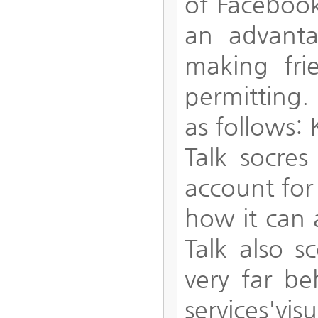
of Facebook
an advanta
making frie
permitting. 
as follows:
Talk socre
account for
how it can 
Talk also s
very far be
services'vis