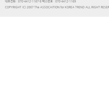
대표전화 : 070-4412-1167-8 팩스번호 : 070-4412-1169
COPYRIGHT (C) 2007 The ASSOCAITION for KOREA TREND ALL RIGHT RESE