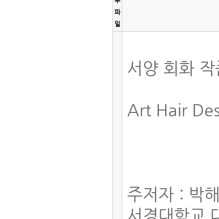
부
파
일
서양 회화 작
Art Hair De
주저자 : 박
서경대학교 