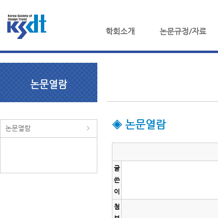
학회소개
논문규정/자료
논문열람
◈ 논문열람
논문열람
글
쓴
이
첨