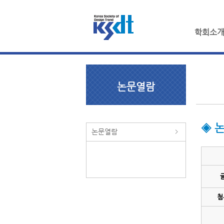
학회소
논문열람
◈ 
논문열람
첨