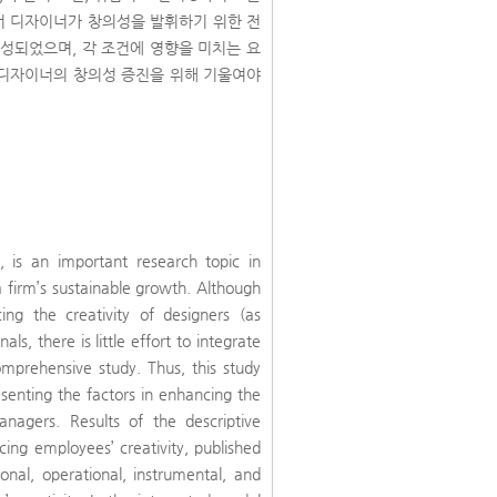
서 디자이너가 창의성을 발휘하기 위한 전
 구성되었으며, 각 조건에 영향을 미치는 요
 디자이너의 창의성 증진을 위해 기울여야
s, is an important research topic in
a firm’s sustainable growth. Although
g the creativity of designers (as
s, there is little effort to integrate
omprehensive study. Thus, this study
enting the factors in enhancing the
anagers. Results of the descriptive
cing employees’ creativity, published
ional, operational, instrumental, and