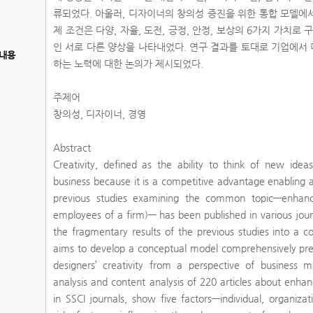
류되었다. 아울러, 디자이너의 창의성 증진을 위한 통합 모델에
제 조건은 다양, 자율, 도전, 긍정, 안정, 보상의 6가지 가치로
인 서로 다른 양상을 나타내었다. 연구 결과를 토대로 기업에서
내용
하는 노력에 대한 논의가 제시되었다.
주제어
창의성, 디자이너, 경영
Abstract
Creativity, defined as the ability to think of new idea
business because it is a competitive advantage enabling 
previous studies examining the common topic—enhancin
employees of a firm)— has been published in various journal
the fragmentary results of the previous studies into a c
aims to develop a conceptual model comprehensively pres
designers’ creativity from a perspective of business m
analysis and content analysis of 220 articles about enhan
in SSCI journals, show five factors—individual, organizat