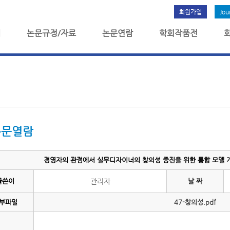
회원가입
Jou
개
논문규정/자료
논문연람
학회작품전
논문열람
경영자의 관점에서 실무디자이너의 창의성 증진을 위한 통합 모델 개발
글쓴이
관리자
날 짜
부파일
47-창의성.pdf