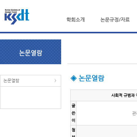
학회소개
논문규정/자료
논문열람
◈ 논문열람
논문열람
사회적 규범과 
글
쓴
관
이
첨