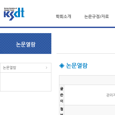
학회소개
논문규정/자료
논문열람
◈ 논문열람
논문열람
글
쓴
관리
이
첨