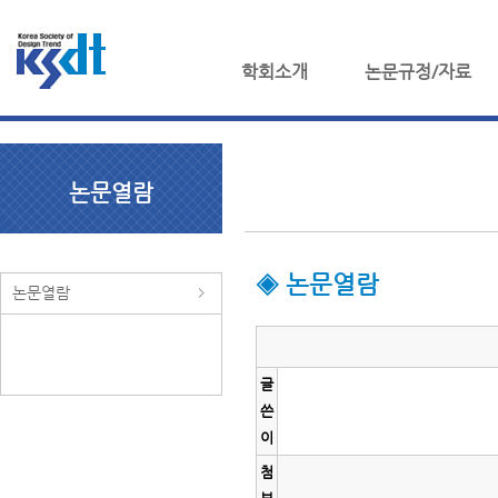
학회소개
논문규정/자료
논문열람
◈ 논문열람
논문열람
글
쓴
이
첨