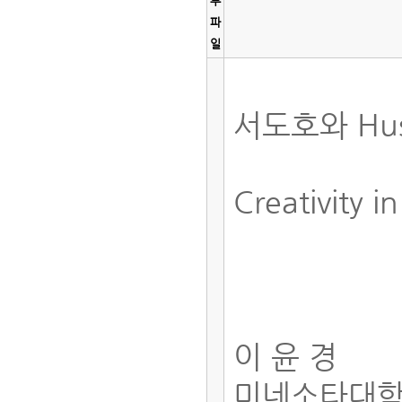
부
파
일
서도호와 Hus
Creativity 
이 윤 경
미네소타대학