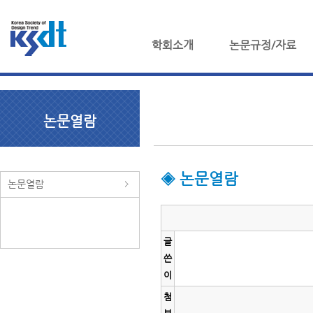
학회소개
논문규정/자료
논문열람
◈ 논문열람
논문열람
글
쓴
이
첨