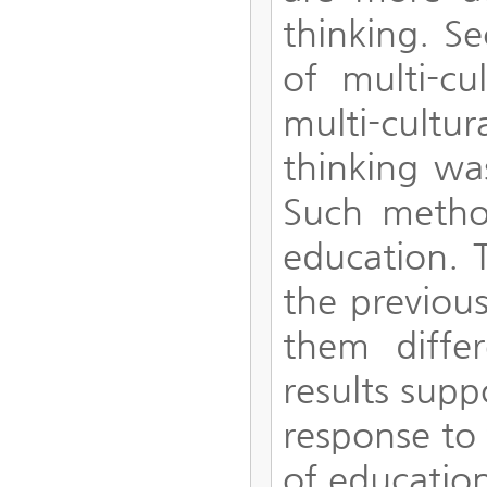
thinking. Se
of multi-cu
multi-cultu
thinking wa
Such metho
education. T
the previous
them diffe
results sup
response to 
of education