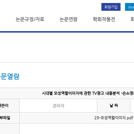
회원가입
Jou
개
논문규정/자료
논문연람
학회작품전
논문열람
시대별 모성역할이미지에 관한 TV광고 내용분석 -손소영(2
글쓴이
관리자
날 짜
부파일
29-모성역할이미지.pdf