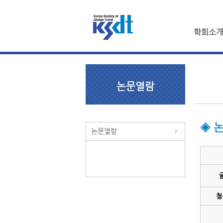
학회소
논문열람
◈ 
논문열람
첨