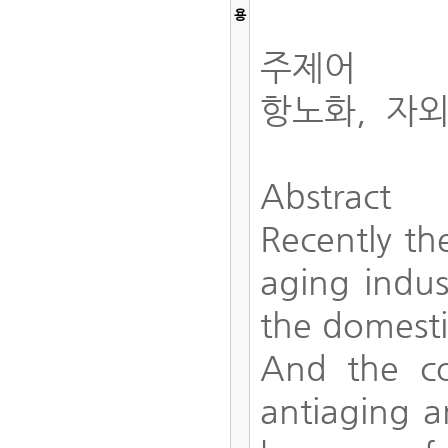
용
주제어
항노화, 자
Abstract
Recently th
aging indus
the domesti
And the co
antiaging a