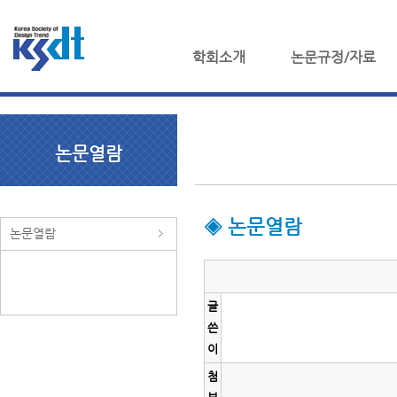
학회소개
논문규정/자료
논문열람
◈ 논문열람
논문열람
글
쓴
이
첨