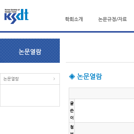
학회소개
논문규정/자료
논문열람
◈ 논문열람
논문열람
글
쓴
이
첨