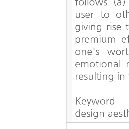
follows. (a)
user to oth
giving rise 
premium eff
one's wort
emotional n
resulting i
Keyword
design aest