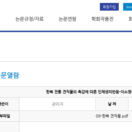
회원가입
Jou
개
논문규정/자료
논문연람
학회작품전
논문열람
한복 전통 견직물의 촉감에 따른 인체생리반응-이소영(3
글쓴이
관리자
날 짜
부파일
09-한복 견직물.pdf