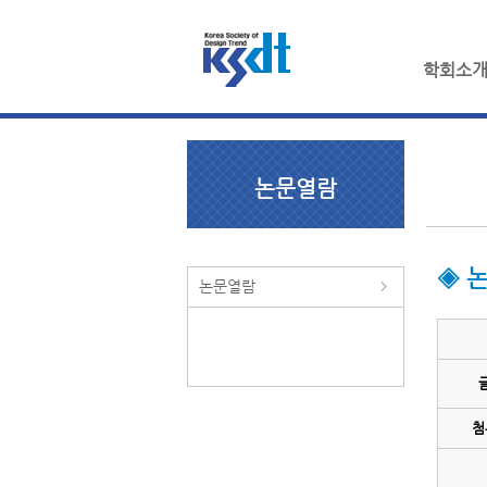
학회소
논문열람
◈ 
논문열람
첨