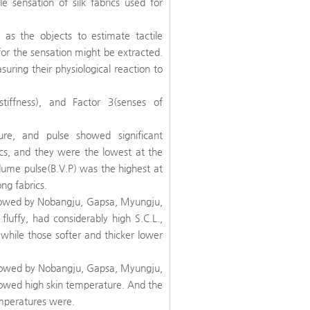
e sensation of silk fabrics used for
 as the objects to estimate tactile
s for the sensation might be extracted.
uring their physiological reaction to
tiffness), and Factor 3(senses of
.
ure, and pulse showed significant
rics, and they were the lowest at the
volume pulse(B.V.P) was the highest at
ng fabrics.
llowed by Nobangju, Gapsa, Myungju,
luffy, had considerably high S.C.L.,
 while those softer and thicker lower
llowed by Nobangju, Gapsa, Myungju,
howed high skin temperature. And the
temperatures were.