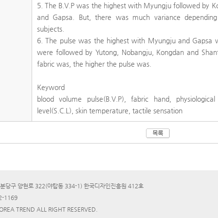
5. The B.V.P was the highest with Myungju followed by 
and Gapsa. But, there was much variance depending o
subjects.
6. The pulse was the highest with Myungju and Gapsa w
were followed by Yutong, Nobangju, Kongdan and Shant
fabric was, the higher the pulse was.
Keyword
blood volume pulse(B.V.P), fabric hand, physiological
level(S.C.L), skin temperature, tactile sensation
분당구 양현로 322(야탑동 334-1) 한국디자인진흥원 412호
2-1169
KOREA TREND ALL RIGHT RESERVED.