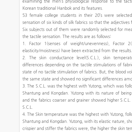
examining the men’s physiological response to the tactil
Korean traditional Hanbok and its features.
53 female college students in their 20’s were selected
sensation of six kinds of silk fabrics so that the adjective
Six subjects out of them were randomly selected for meas
the tactile sensation. The results are as follows:
1. Factor 1(senses of weight/unevenness), Factor 2(s
elasticity/moistness) have been extracted from the results
2. The skin conductance level(S.C.L.), skin temperat
differences depending on the tactile stimulations of fab
state of no tactile stimulation of fabrics. But, the blood 
the same state and showed no significant differences amo
3. The S.C.L. was the highest with Yutong, which was fo
Shantung and Kongdan. Yutong with its nature of being f
and the fabrics coarser and grainer showed higher S.C.L.
S.C.L.
4. The Skin temperature was the highest with Yutong, fo
Shantung and Kongdan. Yutong, with its elastic nature, s
crispier and stiffer the fabrics were, the higher the skin 