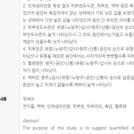
2. 인체생리반응 측정 결과 피부전도수준, 피부온, 맥박 등은 
었으며 원단의 촉감자극이 없는 상태에서 가장 낮은 값을 보였다
는 상태에서 가장 높은 값을 나타냈으며 원단 간 유의한 차이를 
3. 피부전도수준은 유똥>노방주>갑사>명주>산퉁>공단의 순으로
부전도수준이 높게 나타났으나 그 외의 원단에서는거칠고 오돌
께감이 있을수록 낮게 나타났다.
4. 피부온은 유똥>노방주>갑사>명주>산퉁>공단의 순으로 유똥
타났으나 유똥을 제외한 원단에서는 사각거리며 뻣뻣할수록 피부
5. 혈류량은 명주>공단>산퉁>유똥>노방주>갑사의 순으로 나
차가 많이 나타났다.
6. 맥박은 명주≥갑사>유똥>노방주>공단>산퉁의 순으로 습윤
윤감이 높고 두께가 얇을수록 맥박이 높게 나타났다.
내용
주제어
견직물, 맥박, 인체생리반응, 피부온, 피부전도, 촉감, 혈류량
Abstract
The purpose of this study is to suggest quantified d