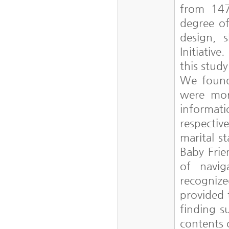
from 14
degree of
design, 
Initiativ
this stud
We found
were more
informati
respectiv
marital s
Baby Frie
of navi
recogniz
provided 
finding s
contents 