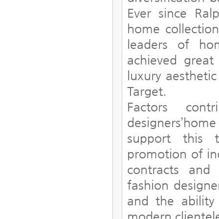
Ever since Ral
home collectio
leaders of ho
achieved great
luxury aesthetic
Target.
Factors cont
designers’home 
support this 
promotion of ind
contracts and 
fashion designe
and the abilit
modern clientel