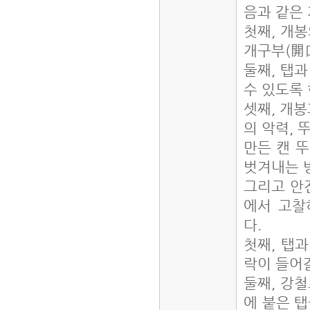
음과 같은
첫째, 개
개구부(開
둘째, 탭
수 있도록 
셋째, 개봉
의 악력, 
만든 캔 
벗겨내는 
그리고 안
에서 고찰
다.
첫째, 탭
락이 들어
둘째, 강
에 붙은 