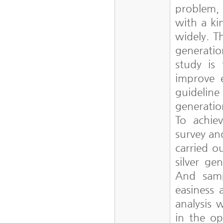
problem,
with a ki
widely. Th
generati
study is
improve 
guidelin
generati
To achie
survey an
carried o
silver ge
And samp
easiness 
analysis 
in the op