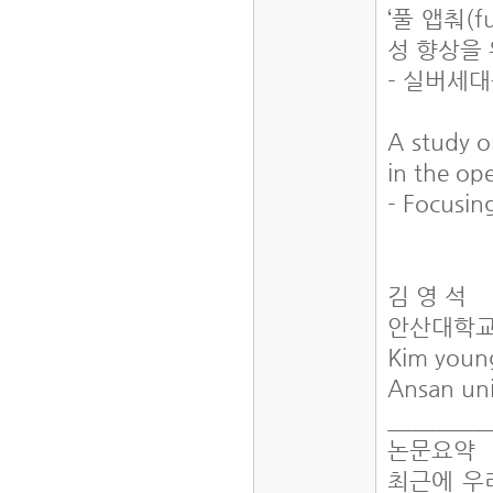
‘풀 앱춰(
성 향상을
- 실버세대
A study o
in the ope
- Focusin
김 영 석
안산대학
Kim youn
Ansan uni
________
논문요약
최근에 우