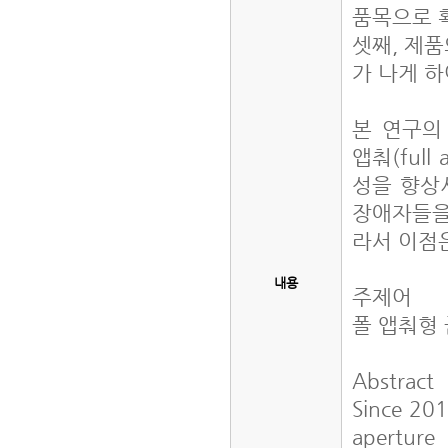
품목으로 
셋째, 제품
가 나게 하
본 연구의
앱춰(ful
성을 향상
장애자들을
라서 이점
내용
주제어
폴 앱춰형 
Abstract
Since 201
aperture