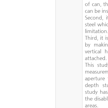
of can, t
can be in
Second, i
steel whi
limitation
Third, it
by makin
vertical
attached
This stud
measurem
aperture 
depth st
study has
the disab
areas.