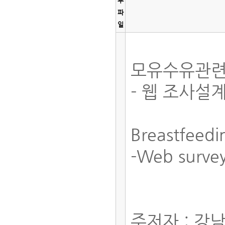
부
파
일
모유수유관련
- 웹 조사설
Breastfeed
-Web survey
주저자 : 강