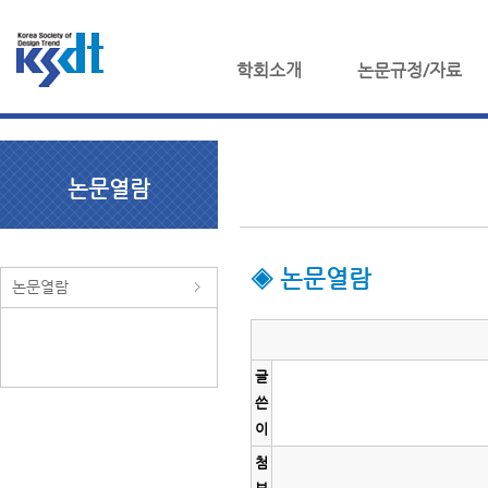
학회소개
논문규정/자료
논문열람
◈ 논문열람
논문열람
글
쓴
이
첨