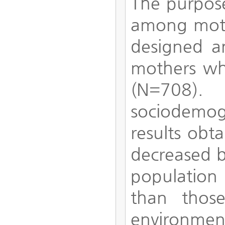
The purpose
among mothe
designed an
mothers wh
(N=708). 
sociodemog
results obt
decreased b
population
than thos
environment