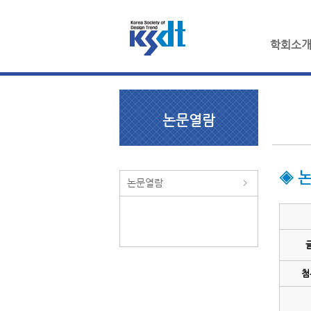
학회소
논문열람
◈ 
논문열람
첨