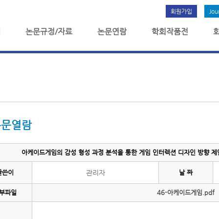
회원가입
Jou
개
논문규정/자료
논문연람
학회작품전
논문열람
아케이드게임의 감성 형성 과정 분석을 통한 게임 인터렉션 디자인 방향 제안-
글쓴이
관리자
날 짜
부파일
46-아케이드게임.pdf