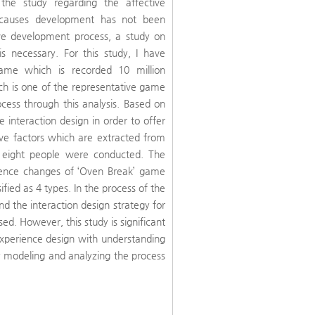
the study regarding the affective
t causes development has not been
ive development process, a study on
s necessary. For this study, I have
game which is recorded 10 million
 is one of the representative game
cess through this analysis. Based on
e interaction design in order to offer
tive factors which are extracted from
of eight people were conducted. The
rience changes of ‘Oven Break’ game
fied as 4 types. In the process of the
nd the interaction design strategy for
d. However, this study is significant
 experience design with understanding
by modeling and analyzing the process