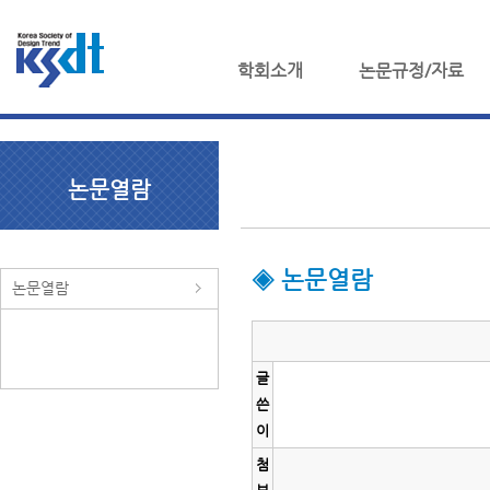
학회소개
논문규정/자료
논문열람
◈ 논문열람
논문열람
글
쓴
이
첨