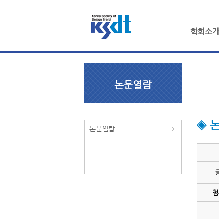
학회소
논문열람
◈ 
논문열람
첨