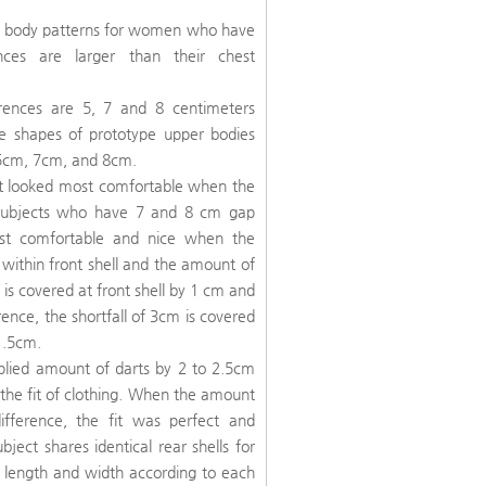
per body patterns for women who have
ces are larger than their chest
erences are 5, 7 and 8 centimeters
he shapes of prototype upper bodies
, 5cm, 7cm, and 8cm.
, it looked most comfortable when the
 subjects who have 7 and 8 cm gap
ost comfortable and nice when the
 within front shell and the amount of
 is covered at front shell by 1 cm and
ence, the shortfall of 3cm is covered
 1.5cm.
pplied amount of darts by 2 to 2.5cm
 the fit of clothing. When the amount
ifference, the fit was perfect and
ject shares identical rear shells for
nt length and width according to each