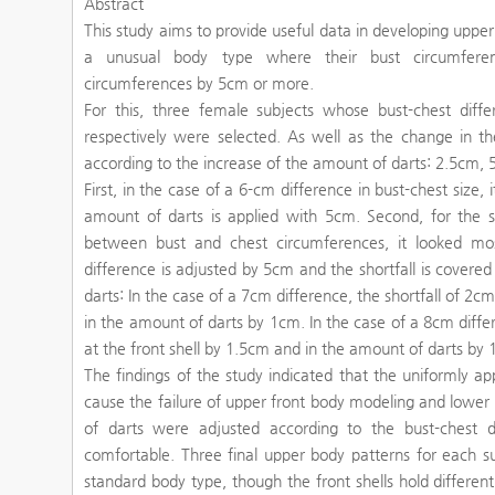
Abstract
This study aims to provide useful data in developing up
a unusual body type where their bust circumferen
circumferences by 5cm or more.
For this, three female subjects whose bust-chest diff
respectively were selected. As well as the change in t
according to the increase of the amount of darts: 2.5cm
First, in the case of a 6-cm difference in bust-chest size
amount of darts is applied with 5cm. Second, for the
between bust and chest circumferences, it looked m
difference is adjusted by 5cm and the shortfall is covered
darts: In the case of a 7cm difference, the shortfall of 2cm
in the amount of darts by 1cm. In the case of a 8cm differ
at the front shell by 1.5cm and in the amount of darts by
The findings of the study indicated that the uniformly a
cause the failure of upper front body modeling and lower
of darts were adjusted according to the bust-chest d
comfortable. Three final upper body patterns for each sub
standard body type, though the front shells hold differe