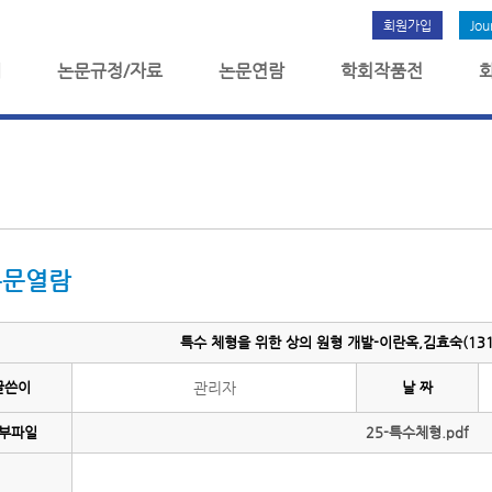
회원가입
Jou
개
논문규정/자료
논문연람
학회작품전
논문열람
특수 체형을 위한 상의 원형 개발-이란옥,김효숙(131-
글쓴이
관리자
날 짜
부파일
25-특수체형.pdf