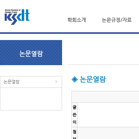
학회소개
논문규정/자료
논문열람
◈ 논문열람
논문열람
글
쓴
이
첨