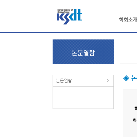
학회소
논문열람
◈ 
논문열람
첨