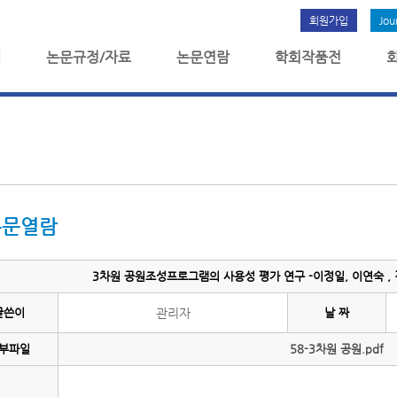
회원가입
Jou
개
논문규정/자료
논문연람
학회작품전
논문열람
3차원 공원조성프로그램의 사용성 평가 연구 -이정일, 이연숙 , 김
글쓴이
관리자
날 짜
부파일
58-3차원 공원.pdf