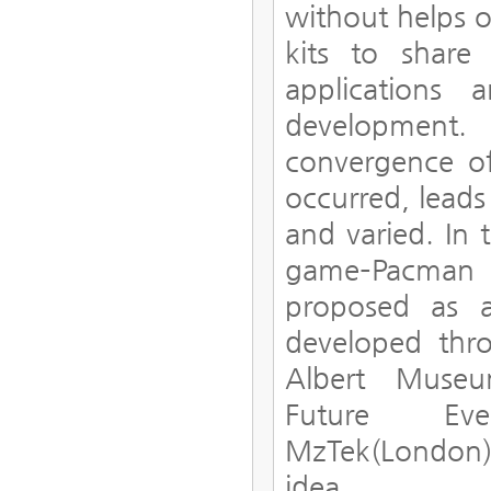
without helps o
kits to share
applications 
development.
convergence of
occurred, leads
and varied. In 
game–Pacman 
proposed as a
developed thro
Albert Museum
Future Ever
MzTek(London) 
idea.