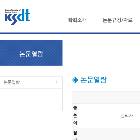
학회소개
논문규정/자료
논문열람
◈ 논문열람
논문열람
글
쓴
관리자
이
첨