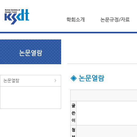
학회소개
논문규정/자료
논문열람
◈ 논문열람
논문열람
글
쓴
이
첨