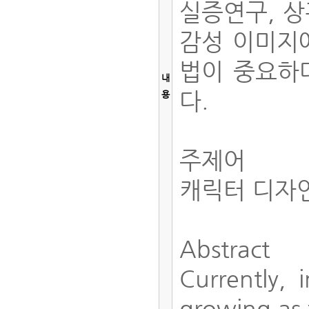
실증연구, 
감성 이미지
법이 중요하
내
다.
용
주제어
캐릭터 디자
Abstract
Currently,
growing as t