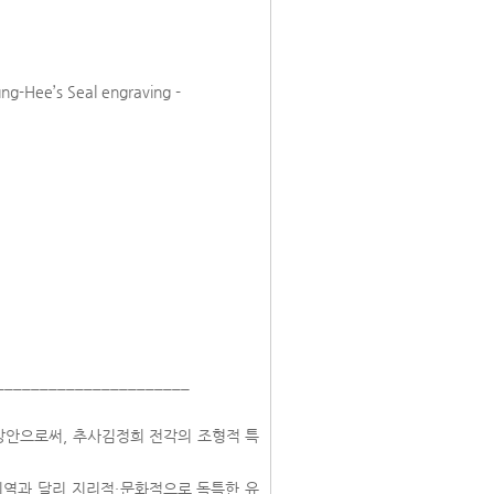
ung-Hee’s Seal engraving -
______________________
방안으로써, 추사김정희 전각의 조형적 특
지역과 달리 지리적・문화적으로 독특한 유