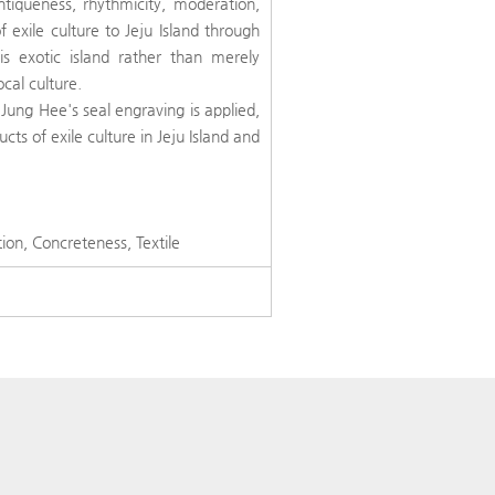
ntiqueness, rhythmicity, moderation,
 exile culture to Jeju Island through
his exotic island rather than merely
ocal culture.
ung Hee's seal engraving is applied,
ucts of exile culture in Jeju Island and
ion, Concreteness, Textile