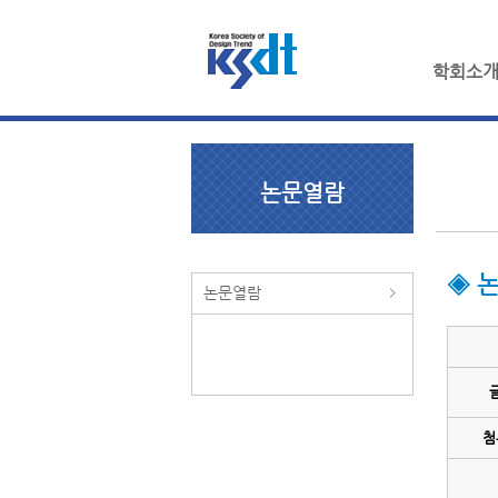
학회소
논문열람
◈ 
논문열람
첨