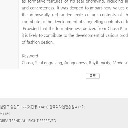
as formative features of his seal engraving, including a
and concreteness. It was devised to impart new values of
the intrinsically re-branded exile culture contents of t
contribute to the development of storytelling contents of l
Provided that the formativeness derived from Chusa Kim J
it is likely to contribute to the development of various prod
of fashion design.
Keyword
Chusa, Seal engraving, Antiqueness, Rhythmicity, Moderat
분당구 양현로 322(야탑동 334-1) 한국디자인진흥원 412호
2-1169
KOREA TREND ALL RIGHT RESERVED.