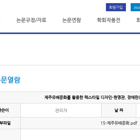
회원가입
Jou
개
논문규정/자료
논문연람
학회작품전
논문열람
제주유배문화를 활용한 텍스타일 디자인-현명관, 장애란(1
글쓴이
관리자
날 짜
부파일
15-제주유배문화.pdf