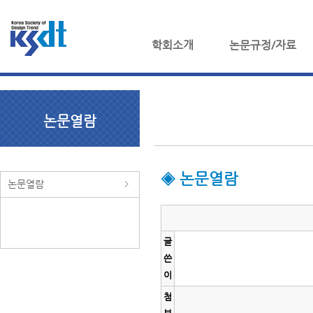
학회소개
논문규정/자료
논문열람
◈ 논문열람
논문열람
글
쓴
이
첨