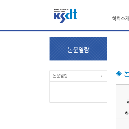
학회소
논문열람
◈ 
논문열람
첨