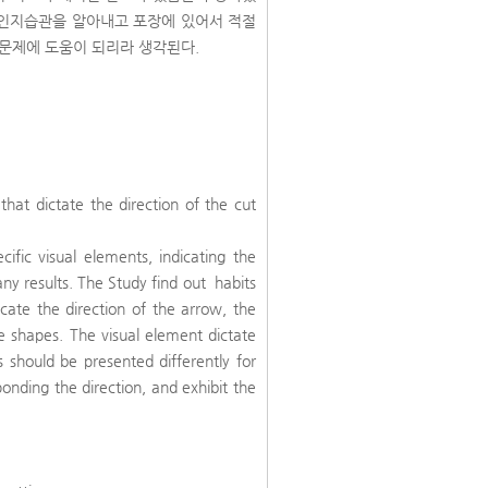
 인지습관을 알아내고 포장에 있어서 적절
지문제에 도움이 되리라 생각된다.
hat dictate the direction of the cut
cific visual elements, indicating the
any results. The Study find out habits
icate the direction of the arrow, the
he shapes. The visual element dictate
s should be presented differently for
onding the direction, and exhibit the