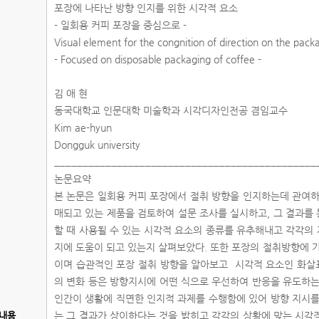
포장에 나타난 방향 인지를 위한 시각적 요소
- 일회용 커피 포장을 중심으로 -
Visual element for the congnition of direction on the pa
- Focused on disposable packaging of coffee -
김 애 현
동국대학교 인문대학 미술학과 시각디자인전공 겸임교수
Kim ae-hyun
Dongguk university
______________________________________________
논문요약
본 논문은 일회용 커피 포장에서 절취 방향을 인지하는데 관여하
매되고 있는 제품을 검토하여 설문 조사를 실시하고, 그 결과를
할 때 사용될 수 있는 시각적 요소의 종류를 유추해내고 각각의
지에 도움이 되고 있는지 살펴보았다. 또한 포장의 절취방향에 
이며 습관적인 포장 절취 방향을 알아보고 시각적 요소인 화살표
의 변화 등은 방향지시에 어떤 식으로 우선하여 반응을 유도하는
인간이 생활에 직면한 인지적 과제를 수행함에 있어 방향 지시를
내용
는 그 결과가 상이하다는 것을 밝히고 각각의 상황에 맞는 시각