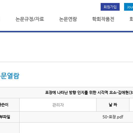
회원가입
Jou
개
논문규정/자료
논문연람
학회작품전
논문열람
포장에 나타난 방향 인지를 위한 시각적 요소-김애현(38
글쓴이
관리자
날 짜
부파일
50-포장.pdf