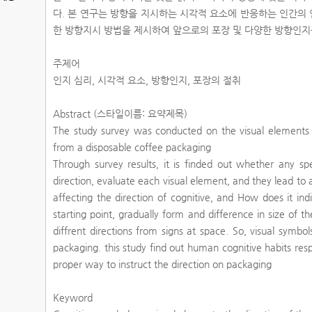
다. 본 연구는 방향을 지시하는 시각적 요소에 반응하는 인간의
한 방향지시 방법을 제시하여 앞으로의 포장 및 다양한 방향인
주제어
인지 심리, 시각적 요소, 방향인지, 포장의 절취
Abstract (스타일이름: 요약제목)
The study survey was conducted on the visual elements t
from a disposable coffee packaging
Through survey results, it is finded out whether any spe
direction, evaluate each visual element, and they lead to 
affecting the direction of cognitive, and How does it ind
starting point, gradually form and difference in size of t
diffrent directions from signs at space. So, visual symbol
packaging. this study find out human cognitive habits resp
proper way to instruct the direction on packaging
Keyword