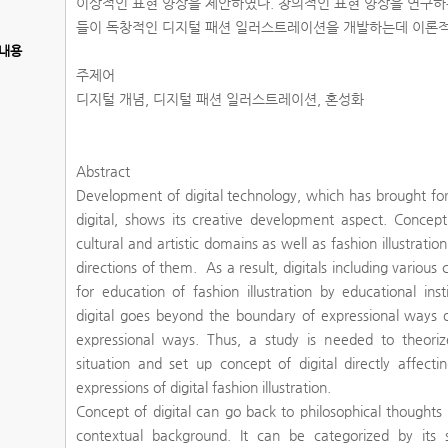
이상적인 표현 양상을 제안하였다. 창의적인 표현 양상을 연구
들이 독창적인 디지털 패션 일러스트레이션을 개발하는데 이론적
내용
주제어
디지털 개념, 디지털 패션 일러스트레이션, 혼성화
Abstract
Development of digital technology, which has brought for
digital, shows its creative development aspect. Concept o
cultural and artistic domains as well as fashion illustrat
directions of them. As a result, digitals including variou
for education of fashion illustration by educational ins
digital goes beyond the boundary of expressional ways 
expressional ways. Thus, a study is needed to theorize 
situation and set up concept of digital directly affect
expressions of digital fashion illustration.
Concept of digital can go back to philosophical thoughts 
contextual background. It can be categorized by its spe