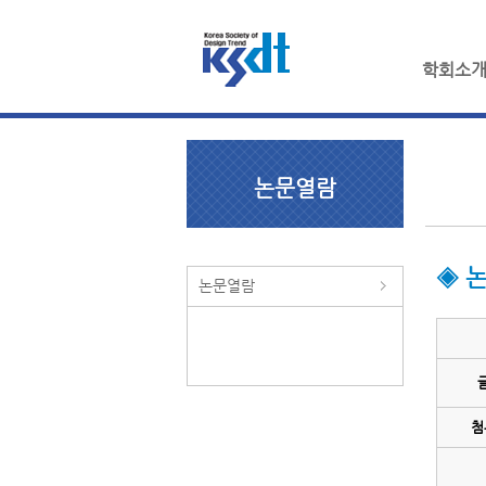
학회소
논문열람
◈ 
논문열람
첨