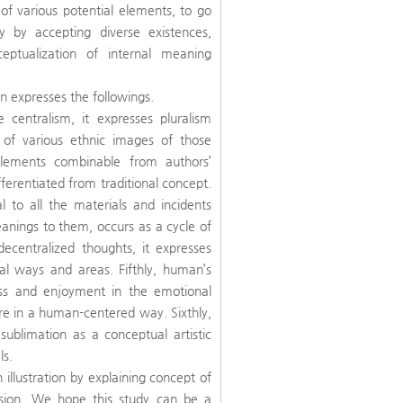
of various potential elements, to go
ty by accepting diverse existences,
eptualization of internal meaning
ion expresses the followings.
 centralism, it expresses pluralism
of various ethnic images of those
 elements combinable from authors’
ferentiated from traditional concept.
l to all the materials and incidents
anings to them, occurs as a cycle of
 decentralized thoughts, it expresses
al ways and areas. Fifthly, human’s
ness and enjoyment in the emotional
ore in a human-centered way. Sixthly,
c sublimation as a conceptual artistic
ls.
 illustration by explaining concept of
ssion. We hope this study can be a