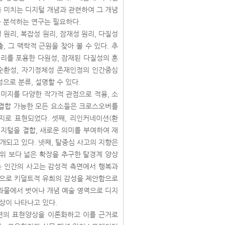
 미치는 디지털 개념과 관련하여 그 개념
을 분석하는 연구는 필요하다.
원리, 복잡성 원리, 잠재성 원리, 다질성
, 그 맥락적 근원을 찾아 볼 수 있다. 추
리를 포용한 다원성, 잠재된 다질성의 혼
 순환성, 자기정체성 존재인정의 인간중심
으로 분류, 설명할 수 있다.
미지를 다양한 작가적 관점으로 적용, 소
 결합 가능한 모든 요소들은 크로스오버를
지로 표현되었다. 셋째, 리인커네이션(환
지털을 결합, 새로운 의미를 부여하여 재
되고 있다. 넷째, 탈중심 사고의 지향은
위 보다 넓은 확장을 추구한 탈경계 양상
는 인간의 사고는 감성적 측면에서 행복과
환으로 키덜트적 유희의 감성을 제안함으로
결과물에서 벗어나 개념 예술 영역으로 디지
상이 나타나고 있다.
션의 표현양상을 이론화하고 이를 근거로