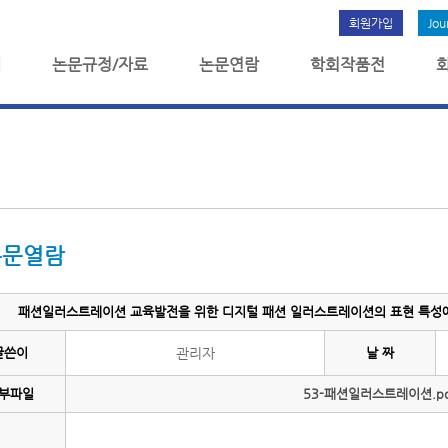
회원가입
Jou
개
논문규정/자료
논문연람
학회작품전
논문열람
패션일러스트레이션 교육발전을 위한 디지털 패션 일러스트레이션의 표현 특성에 관
글쓴이
관리자
날 짜
부파일
53-패션일러스트레이션.pd