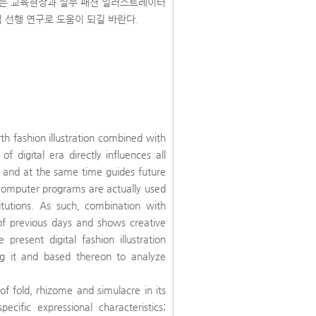
하는 교육현장과 실무 패션 일러스트레이터
 선행 연구로 도움이 되길 바란다.
th fashion illustration combined with
f digital era directly influences all
ion and at the same time guides future
s computer programs are actually used
titutions. As such, combination with
of previous days and shows creative
present digital fashion illustration
ing it and based thereon to analyze
of fold, rhizome and simulacre in its
cific expressional characteristics;