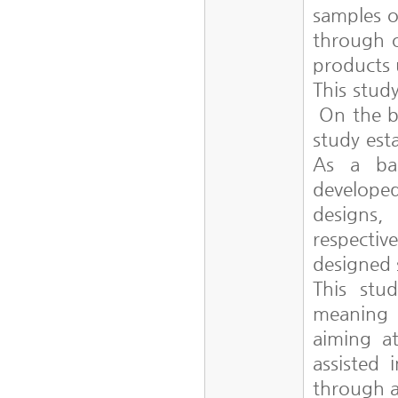
samples o
through o
products 
This stud
On the ba
study est
As a bac
develope
designs,
respecti
designed 
This stu
meaning i
aiming a
assisted
through 