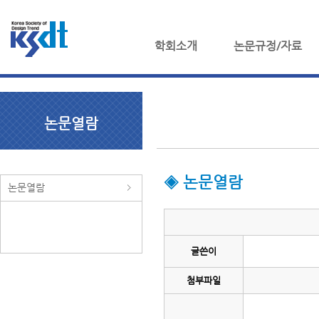
학회소개
논문규정/자료
논문열람
◈ 논문열람
논문열람
글쓴이
첨부파일