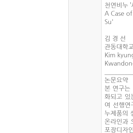
천연비누 
A Case of
Su'
김 경 선
관동대학교
Kim kyun
Kwandong
________
논문요약
본 연구는
화되고 있는
여 선행연
누제품의 
온라인과 
포장디자인