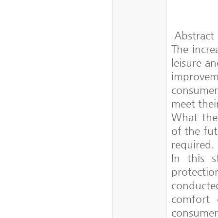
Abstract
The incre
leisure an
improveme
consumer
meet thei
What the
of the fut
required.
In this 
protectio
conducted
comfort o
consumers