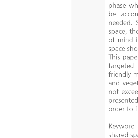
phase wh
be accom
needed. S
space, th
of mind i
space sho
This pape
targeted
friendly m
and veget
not excee
presented
order to 
Keyword
shared sp