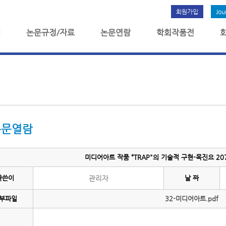
회원가입
Jou
개
논문규정/자료
논문연람
학회작품전
논문열람
미디어아트 작품 “TRAP"의 기술적 구현-목진요 207
글쓴이
관리자
날 짜
부파일
32-미디어아트.pdf