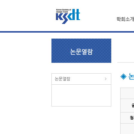
학회소
논문열람
◈ 
논문열람
첨