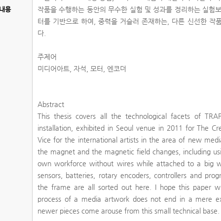
내용
작품을 수행하는 동안의 무수한 실험 및 성과를 정리하는 실험보
터를 기반으로 하여, 중력을 거슬러 존재하는, 다른 신선한 작
다.
주제어
미디어아트, 자석, 모터, 엔코더
Abstract
This thesis covers all the technological facets of TRAP
installation, exhibited in Seoul venue in 2011 for The C
Vice for the international artists in the area of new media
the magnet and the magnetic field changes, including us
own workforce without wires while attached to a big 
sensors, batteries, rotary encoders, controllers and pr
the frame are all sorted out here. I hope this paper 
process of a media artwork does not end in a mere ex
newer pieces come arouse from this small technical base