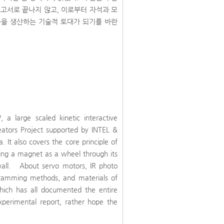
고서로 끝나지 않고, 이로부터 자석과 모
품을 생산하는 기술적 토대가 되기를 바란
, a large scaled kinetic interactive
reators Project supported by INTEL &
. It also covers the core principle of
ing a magnet as a wheel through its
wall. About servo motors, IR photo
ogramming methods, and materials of
which has all documented the entire
perimental report, rather hope the
.