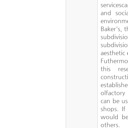
servicesc
and socia
environm
Baker's, 
subdivisi
subdivisi
aesthe
Futhermo
this res
construc
establis
olfactory
can be us
shops. If
would be 
others.