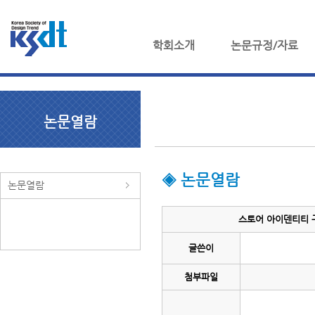
학회소개
논문규정/자료
논문열람
◈ 논문열람
논문열람
스토어 아이덴티티 구
글쓴이
첨부파일