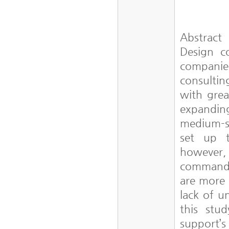
Abstract
Design co
companie
consultin
with grea
expanding
medium-si
set up t
however
command c
are more 
lack of u
this stu
support’