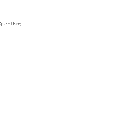
구
l Space Using