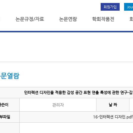
회원가입
Jou
개
논문규정/자료
논문연람
학회작품전
논문열람
인터렉션 디자인을 적용한 감성 공간 표현 연출 특성에 관한 연구-김현
글쓴이
관리자
날 짜
부파일
16-인터렉션 디자인.pdf