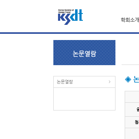
학회소
논문열람
◈ 
논문열람
첨