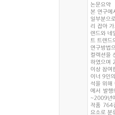
논문요약
본 연구에
일부분으로
리 잡아 
렌드와 네
트 트렌드
연구방법으
컬렉션을 
하였으며 2
이상 참여
이너 9인의
석을 위해
에서 발행되
~2009
작품 764
요소로 분