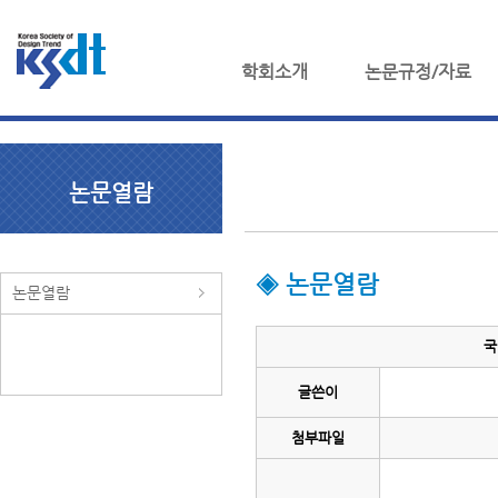
학회소개
논문규정/자료
논문열람
◈ 논문열람
논문열람
국
글쓴이
첨부파일