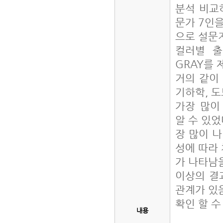
분석 비교
문가 7인
으로 설문
컬러별 출
GRAY를
거의 같이
기하학, 
가장 많이
알 수 있었
장 많이 
성에 따라
가 나타남을
이상의 결
관계가 있
확인 할 수
내용