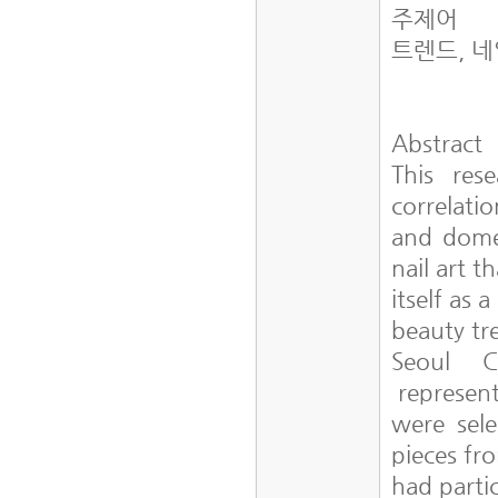
주제어
트렌드, 
Abstract
This res
correlatio
and domes
nail art t
itself as 
beauty tr
Seoul C
represent
were sele
pieces fr
had parti