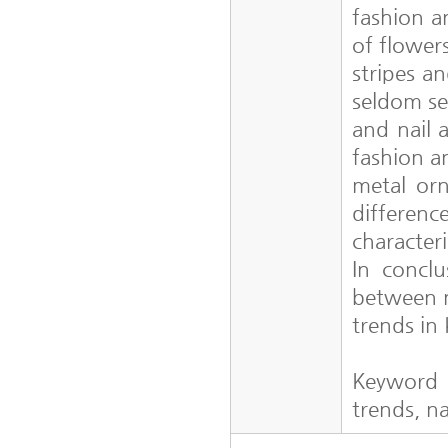
fashion a
of flower
stripes a
seldom se
and nail 
fashion a
metal or
differenc
characteri
In conclu
between n
trends in
Keyword
trends, na