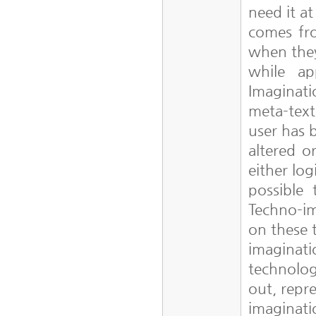
need it at
comes fro
when the
while ap
Imaginati
meta-text
user has 
altered o
either log
possible 
Techno-im
on these t
imaginati
technolog
out, repr
imaginati