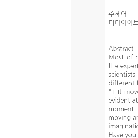
주제어
미디어아트
Abstract
Most of o
the exper
scientis
different 
"If it mov
evident at
moment fr
moving an
imaginati
Have you 