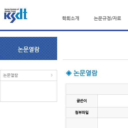
학회소개
논문규정/자료
논문열람
◈ 논문열람
논문열람
글쓴이
첨부파일