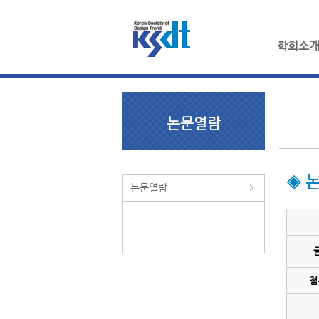
학회소
논문열람
◈ 
논문열람
첨