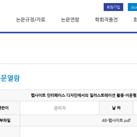
회원가입
Jou
개
논문규정/자료
논문연람
학회작품전
논문열람
웹사이트 인터페이스 디자인에서의 일러스트레이션 활용-이운형, 강
글쓴이
관리자
날 짜
부파일
48-웹사이트.pdf