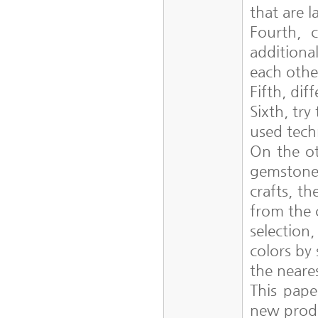
that are l
Fourth, 
additiona
each othe
Fifth, di
Sixth, tr
used tech
On the ot
gemstone
crafts, t
from the
selection
colors by
the neare
This pape
new prod