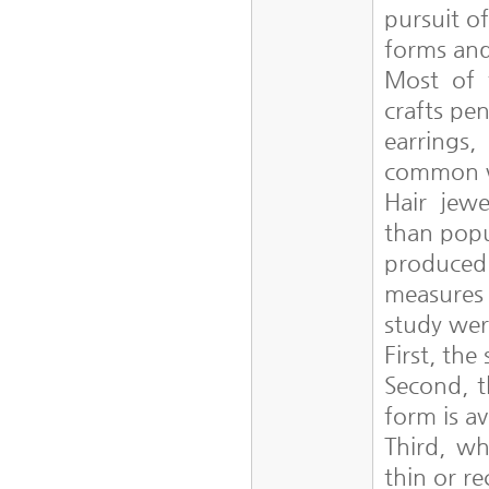
pursuit 
forms and
Most of 
crafts pe
earrings,
common wa
Hair jewe
than popu
produced
measures 
study wer
First, the
Second, t
form is a
Third, wh
thin or r