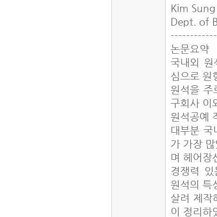
Kim Sun
Dept. of 
-----------
논문요약
국내외 원
심으로 원
원석을 주
구회사 이
원석공예 
대부분 국
가 가장 
며 헤어장
경쟁력 있
원석의 특
살려 제작
이 정리하