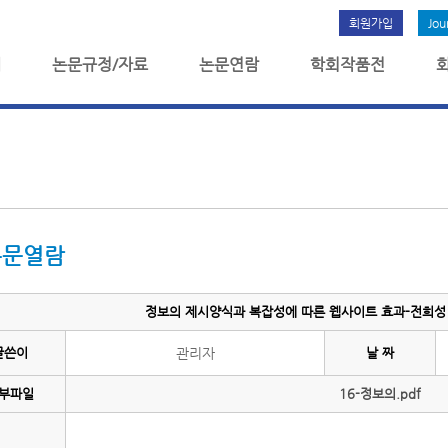
회원가입
Jou
개
논문규정/자료
논문연람
학회작품전
논문열람
정보의 제시양식과 복잡성에 따른 웹사이트 효과-전희성 1
글쓴이
관리자
날 짜
부파일
16-정보의.pdf