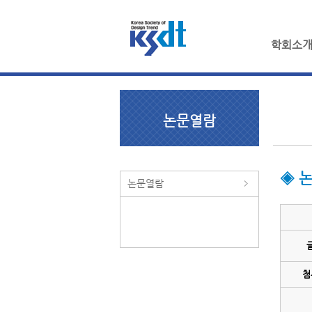
학회소
논문열람
◈ 
논문열람
첨