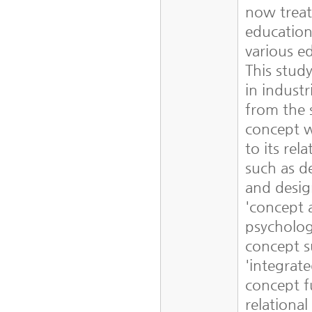
now treat
education
various e
This stud
in indust
from the 
concept w
to its re
such as d
and desig
'concept 
psycholog
concept s
'integrat
concept f
relational