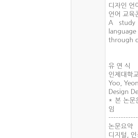
디자인 언
언어 교육
A study 
language
through d
유 연 식
인제대학교
Yoo, Yeo
Design De
* 본 논
임
-----------
논문요약
디지털, 