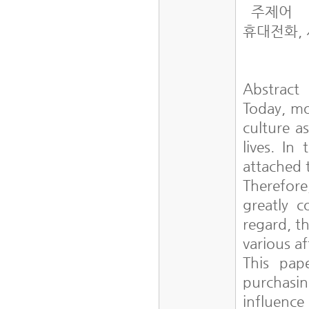
주제어
휴대전화,
Abstract
Today, mo
culture a
lives. In
attached 
Therefore
greatly c
regard, t
various af
This pap
purchas
influence